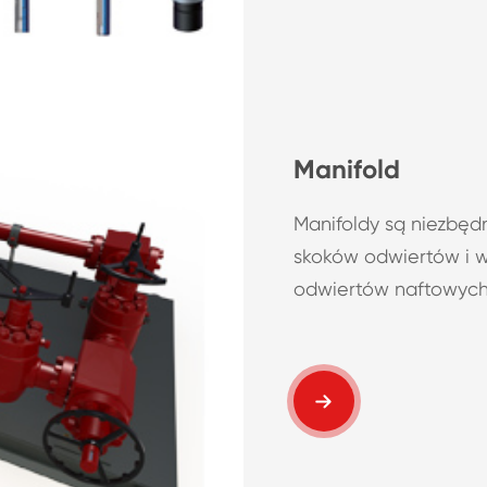
Manifold
Manifoldy są niezbęd
skoków odwiertów i wd
odwiertów naftowych