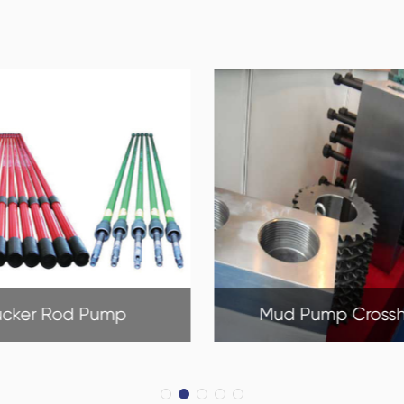
T165 Potrójna Pompa 
 Pump Crosshead
T165 Potrójna Po
Pump Crosshead