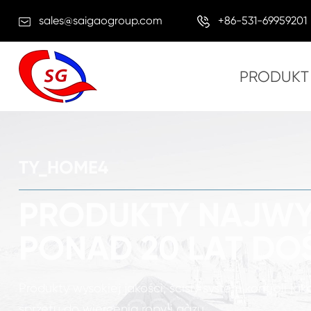
sales@saigaogroup.com
+86-531-69959201
PRODUKT
TY_HOME4
PRODUKTY NAJWY
PONAD 20 LAT DO
Produkty wysokiej jakości, ścisły system kontroli j
sprzętu do wiercenia ropy i gazu.