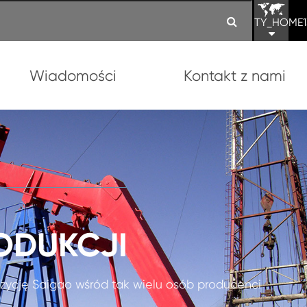
TY_HOME1
Wiadomości
Kontakt z nami
ODUKCJI
 pozycję Saigao wśród tak wielu osób producenci