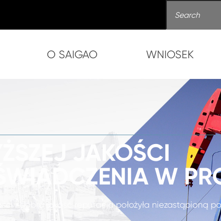
O SAIGAO
WNIOSEK
ŻSZEJ JAKOŚCI
ŚWIADCZENIA W PR
akości i dobra jakość reputacja położyła niezastąpioną