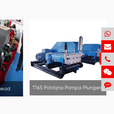
Plungera
Scrapper typu GX
mpa
Scrapper typu GX