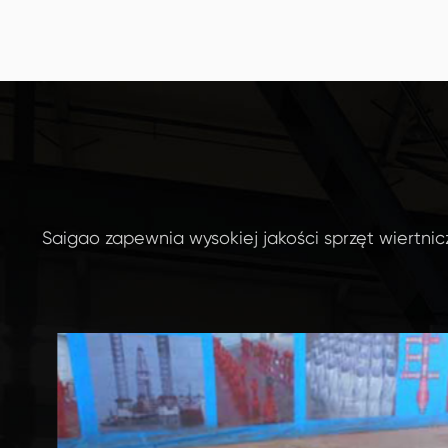
Sucker Rod pompy pompy
Mud P
pompy ssącej mogą być
wytwa
zanurzone w szybach w
jakośc
kolejności następującej:
przew
beczka jest kierowana do
z wyso
głębokości ustawienia na
manga
rurze, a następnie tłok z
używa
Saigao zapewnia wysokiej jakości sprzęt wiertnicz
stojącym zaworem na
sznurku...