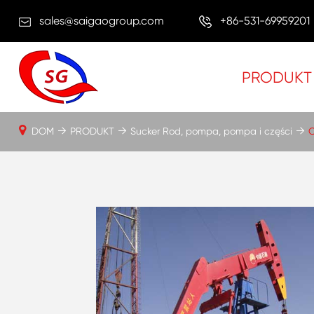
sales@saigaogroup.com
+86-531-69959201
PRODUKT
DOM
PRODUKT
Sucker Rod, pompa, pompa i części
O