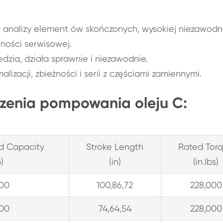
ą analizy element ów skończonych, wysokiej niezawodn
tności serwisowej.
dzia, działa sprawnie i niezawodnie.
izacji, zbieżności i serii z częściami zamiennymi.
dzenia pompowania oleju C:
d Capacity
Stroke Length
Rated Tor
b)
(in)
(in.Ibs)
300
100,86,72
228,000
300
74,64,54
228,000