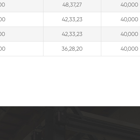
00
48,37,27
40,000
00
42,33,23
40,000
00
42,33,23
40,000
00
36,28,20
40,000