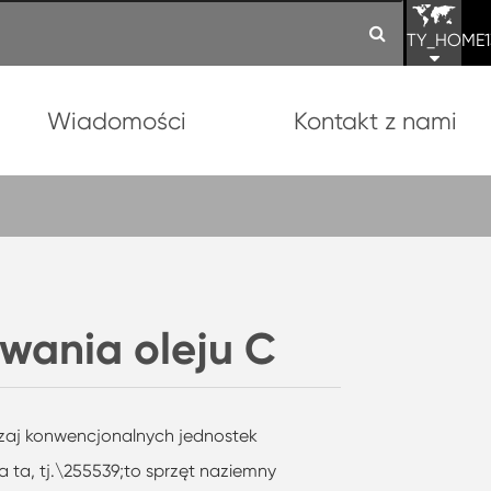
TY_HOME1
Wiadomości
Kontakt z nami
ania oleju C
dzaj konwencjonalnych jednostek
ta, tj.\255539;to sprzęt naziemny