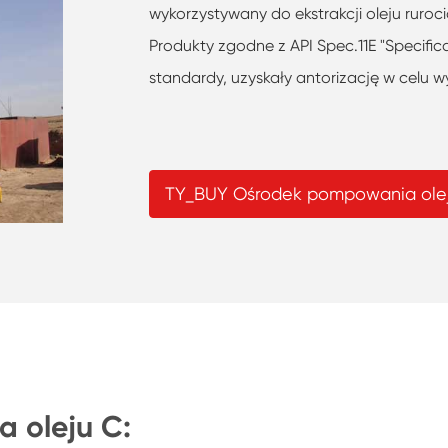
wykorzystywany do ekstrakcji oleju ruro
Produkty zgodne z API Spec.11E "Specific
standardy, uzyskały antorizację w celu 
TY_BUY Ośrodek pompowania ole
 oleju C: