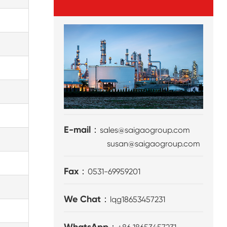
E-mail：
sales@saigaogroup.com
susan@saigaogroup.com
Fax：
0531-69959201
We Chat：
lqg18653457231
WhatsApp：