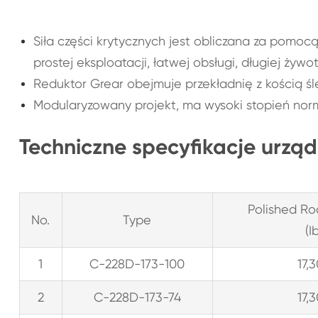
Siła części krytycznych jest obliczana za pomoc
prostej eksploatacji, łatwej obsługi, długiej żywo
Reduktor Grear obejmuje przekładnię z kością śle
Modularyzowany projekt, ma wysoki stopień normal
Techniczne specyfikacje urzą
Polished Ro
No.
Type
(I
1
C-228D-173-100
17,
2
C-228D-173-74
17,