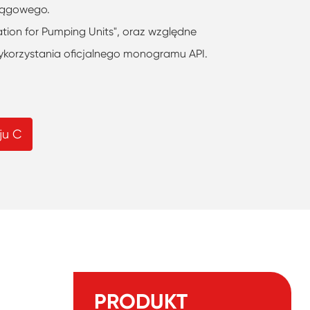
ciągowego.
ation for Pumping Units", oraz względne
wykorzystania oficjalnego monogramu API.
ju C
PRODUKT