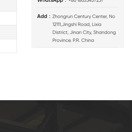
+86 18653457231
Add：
Zhongrun Century Center, No
12111,Jingshi Road, Lixia
District, Jinan City, Shandong
Province. P.R. China