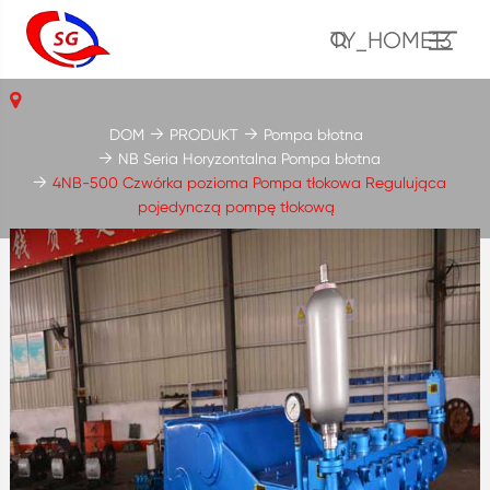
TY_HOME13
DOM
PRODUKT
Pompa błotna
NB Seria Horyzontalna Pompa błotna
4NB-500 Czwórka pozioma Pompa tłokowa Regulująca
pojedynczą pompę tłokową