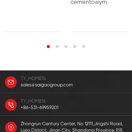
cementowym
TY_HOME15
sales@saigaogroup.com
TY_HOME16
+86-531-69959201
Zhongrun Century Center, No 12111,Jingshi Road,
Lixia District, Jinan City, Shandong Province. P.R.