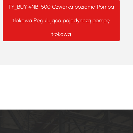
TY_BUY 4NB-500 Czwórka pozioma Pompa
tłokowa Regulująca pojedynczą pompę
tłokową