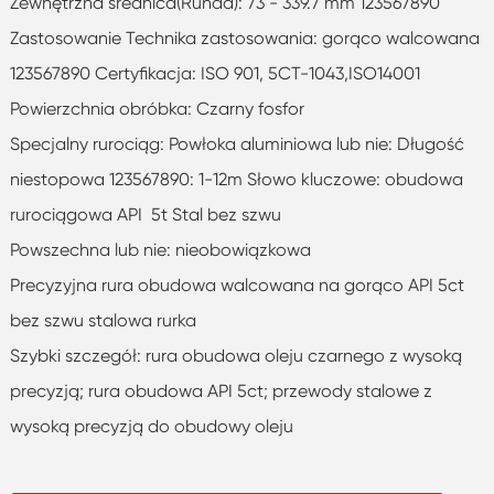
Zewnętrzna średnica(Runda): 73 - 339.7 mm 123567890
Zastosowanie Technika zastosowania: gorąco walcowana
123567890 Certyfikacja: ISO 901, 5CT-1043,ISO14001
Powierzchnia obróbka: Czarny fosfor
Specjalny rurociąg: Powłoka aluminiowa lub nie: Długość
niestopowa 123567890: 1-12m Słowo kluczowe: obudowa
rurociągowa API 5t Stal bez szwu
Powszechna lub nie: nieobowiązkowa
Precyzyjna rura obudowa walcowana na gorąco API 5ct
bez szwu stalowa rurka
Szybki szczegół: rura obudowa oleju czarnego z wysoką
precyzją; rura obudowa API 5ct; przewody stalowe z
wysoką precyzją do obudowy oleju