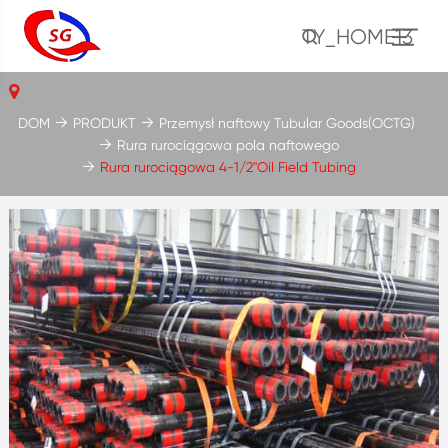
TY_HOME13
DOM
PRODUKT
Przemysł naftowy Tubular Goods(OCTG)
Rura rurociągowa pola naftowego
Rura rurociągowa 4-1/2''Oil Field Tubing