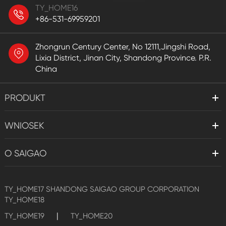
TY_HOME16
+86-531-69959201
Zhongrun Century Center, No 12111,Jingshi Road,
Lixia District, Jinan City, Shandong Province. P.R.
China
PRODUKT
WNIOSEK
O SAIGAO
TY_HOME17
SHANDONG SAIGAO GROUP CORPORATION
TY_HOME18
|
TY_HOME19
TY_HOME20