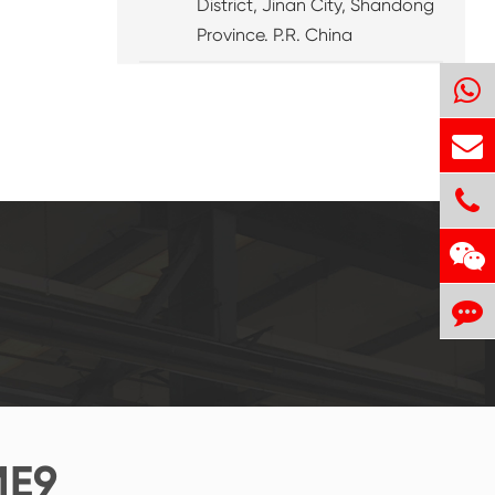
District, Jinan City, Shandong
Province. P.R. China
E9