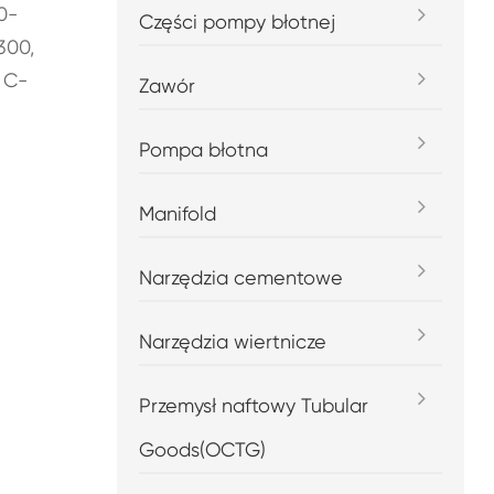
0-
Części pompy błotnej
300,
 C-
Zawór
Pompa błotna
Manifold
Narzędzia cementowe
Narzędzia wiertnicze
Przemysł naftowy Tubular
Goods(OCTG)