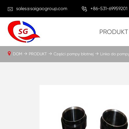
sales@saigaogroup.com
+86-531-69959201
PRODUKT
DOM
PRODUKT
Części pompy błotnej
Linka do pompy