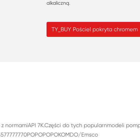
alkaliczną.
TY_BUY Pościel pokryta chromem
 z normamiAPI 7K.Części do tych popularnmodeli pom
33335577777770POPOPOPOKOMDO/Emsco