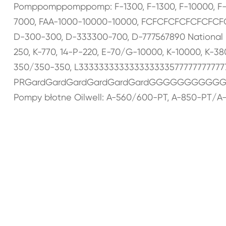
Pomppomppomppomp: F-1300, F-1300, F-10000, F-
7000, FAA-1000-10000-10000, FCFCFCFCFCFCFCFC
D-300-300, D-333300-700, D-777567890 National M
250, K-770, 14-P-220, E-70/G-10000, K-10000, K-
350/350-350, L3333333333333333335777777777777
PRGardGardGardGardGardGardGGGGGGGGGGG
Pompy błotne Oilwell: A-560/600-PT, A-850-PT/A