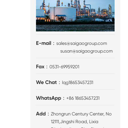
E-mail：
sales@saigaogroup.com
susan@saigaogroup.com
Fax：
0531-69959201
We Chat：
lqg18653457231
WhatsApp：
+86 18653457231
Add：
Zhongrun Century Center, No
12111,Jingshi Road, Lixia