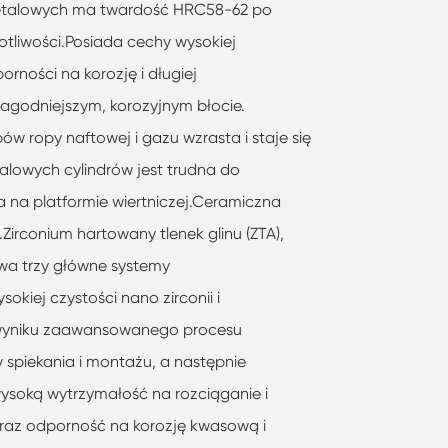
etalowych ma twardość HRC58-62 po
otliwości.Posiada cechy wysokiej
rności na korozję i długiej
agodniejszym, korozyjnym błocie.
w ropy naftowej i gazu wzrasta i staje się
alowych cylindrów jest trudna do
a na platformie wiertniczej.Ceramiczna
.Zirconium hartowany tlenek glinu (ZTA),
owa trzy główne systemy
okiej czystości nano zirconii i
w wyniku zaawansowanego procesu
 spiekania i montażu, a następnie
ysoką wytrzymałość na rozciąganie i
oraz odporność na korozję kwasową i