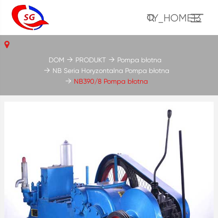
TY_HOME13
DOM
PRODUKT
Pompa błotna
NB Seria Horyzontalna Pompa błotna
NB390/8 Pompa błotna