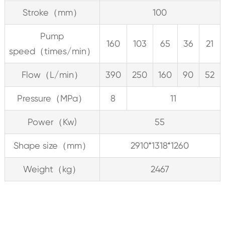
Stroke（mm）
100
Pump
160
103
65
36
21
speed（times/min）
Flow（L/min）
390
250
160
90
52
Pressure（MPa）
8
11
Power（Kw)
55
Shape size（mm）
2910*1318*1260
Weight（kg）
2467