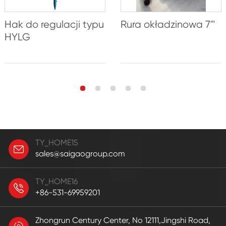
Hak do regulacji typu
Rura okładzinowa 7'"
HYLG
TY_HOME15
sales@saigaogroup.com
TY_HOME16
+86-531-69959201
Zhongrun Century Center, No 12111,Jingshi Road,