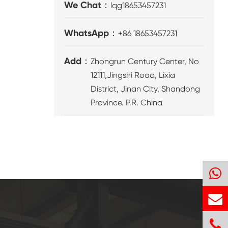
We Chat：
lqg18653457231
WhatsApp：
+86 18653457231
Add：
Zhongrun Century Center, No
12111,Jingshi Road, Lixia
District, Jinan City, Shandong
Province. P.R. China