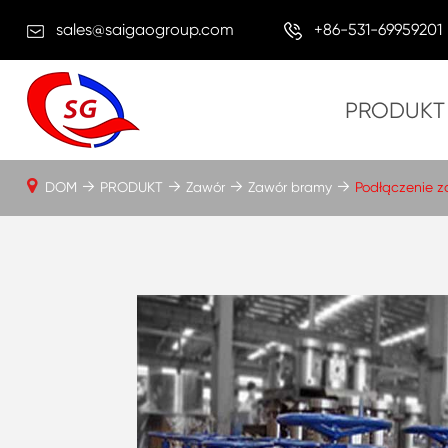
sales@saigaogroup.com
+86-531-69959201
PRODUKT
DOM
PRODUKT
Zawór
Zawór bramy
Podłączenie z