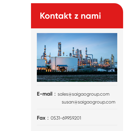
Kontakt z nami
E-mail：
sales@saigaogroup.com
susan@saigaogroup.com
Fax：
0531-69959201