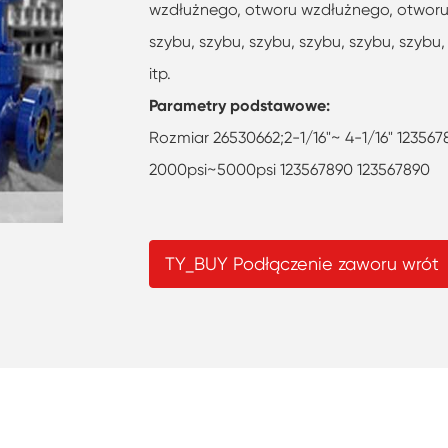
wzdłużnego, otworu wzdłużnego, otworu,
szybu, szybu, szybu, szybu, szybu, szybu,
itp.
Parametry podstawowe:
Rozmiar 26530662;2-1/16"~ 4-1/16" 123567
2000psi~5000psi 123567890 123567890
TY_BUY Podłączenie zaworu wrót