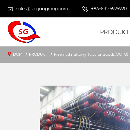
sales@saigaogroup.com
+86-531-69959201
PRODUKT
DOM
PRODUKT
Przemysł naftowy Tubular Goods(OCTG)