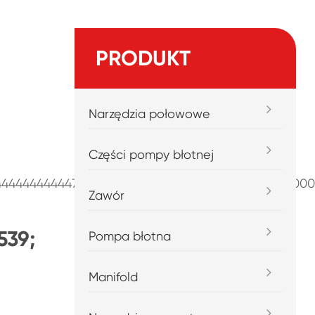
PRODUKT
Narzędzia połowowe
Części pompy błotnej
44444444444777755555533333333333330000000000
Zawór
539;
Pompa błotna
Manifold