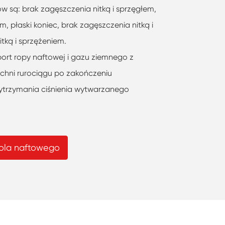
 są: brak zagęszczenia nitką i sprzęgłem,
, płaski koniec, brak zagęszczenia nitką i
tką i sprzężeniem.
ort ropy naftowej i gazu ziemnego z
zchni rurociągu po zakończeniu
ytrzymania ciśnienia wytwarzanego
pola naftowego