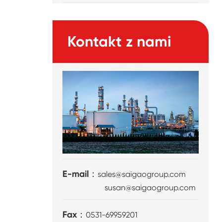
Kontakt z nami
E-mail：
sales@saigaogroup.com
susan@saigaogroup.com
Fax：
0531-69959201