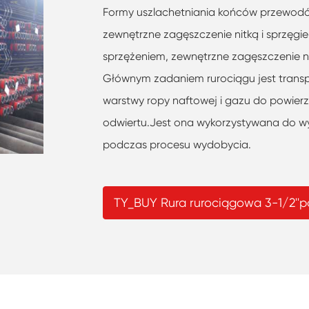
Formy uszlachetniania końców przewodów
zewnętrzne zagęszczenie nitką i sprzęgiem
sprzężeniem, zewnętrzne zagęszczenie ni
Głównym zadaniem rurociągu jest transp
warstwy ropy naftowej i gazu do powier
odwiertu.Jest ona wykorzystywana do w
podczas procesu wydobycia.
TY_BUY Rura rurociągowa 3-1/2''