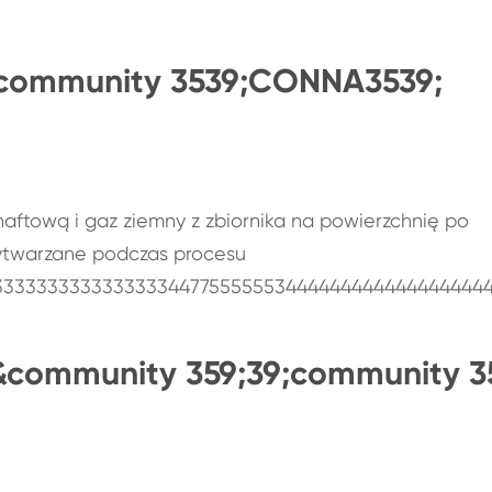
2community 3539;CONNA3539;
 naftową i gaz ziemny z zbiornika na powierzchnię po
wytwarzane podczas procesu
333333333333333344775555553444444444444444444
2&community 359;39;community 3