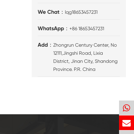
We Chat：
lqg18653457231
WhatsApp：
+86 18653457231
Add：
Zhongrun Century Center, No
12111,Jingshi Road, Lixia
District, Jinan City, Shandong
Province. P.R. China