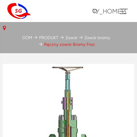
TY_HOME13
DOM
PRODUKT
Zawór
Zawór bramy
Ręczny zawór Bramy Frac