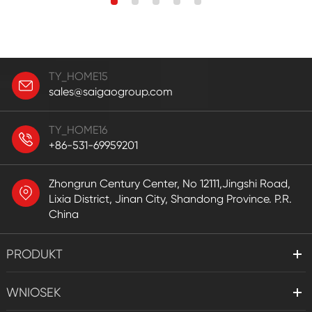
TY_HOME15
sales@saigaogroup.com
TY_HOME16
+86-531-69959201
Zhongrun Century Center, No 12111,Jingshi Road,
Lixia District, Jinan City, Shandong Province. P.R.
China
PRODUKT
WNIOSEK