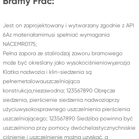
Bramy Frac:
Jest on zaprojektowany i wytwarzany zgodnie z API
6Az materiałamimusi spełniać wymagania
NACEMR0175;
Pełna zapora ze stalirodzaj zaworu bramowego
może być określany jako wysokociśnieniowy,erozja
Klatka nadwozia i klin-siedzenia są
pełnemetalowauszczelniająca
konstrukcja,niezawodna; 123567890 Obręcze
siedzenia, pierścienie siedzenia nadwoziaprzy
użyciuwysokosprawnego uszczelnienia pierścienia
uszczelniającego; 123567890 Siedziba powinna być
uszczelniona przy pomocy dwóchelastycznychniskie
ciśnienie i uszczelnienie można uzyskać, a