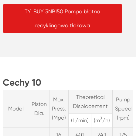
TY_BUY 3NB150 Pompa błotna
recyklingowa tłokowa
Cechy 10
Theoretical
Max.
Pump
Piston
Displacement
Model
Press.
Speed
Dia.
(Mpa)
(rpm)
3
(L/min)
(m
/h)
16
401
24.1
175