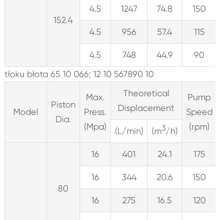
4.5
1247
74.8
150
152.4
4.5
956
57.4
115
4.5
748
44.9
90
tłoku błota 65 10 066; 12 10 567890 10
Theoretical
Max.
Pump
Piston
Displacement
Model
Press.
Speed
Dia.
(Mpa)
(rpm)
3
(L/min)
(m
/h)
16
401
24.1
175
16
344
20.6
150
80
16
275
16.5
120