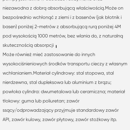
niezawodna z dobrą absorbującą właściwością.Może on
bezpośrednio wchłonąć z ziemi i z basenów (jak błotnik i
basen) poniżej 2-metrów z absorbującą rurą poniżej 4M
pod wysokością 1000 metrów, bez wlania do, z naturalną
skutecznością absorpcji ╻
Może również mieć zastosowanie do innych
wysokociśnieniowych środków transportu cieczy z własnym
wchłanianiem.Materiał cylindrowy: stal stopowa, stal
nierdzewna, stal dupleksowa lub aluminium z brązu;
powłoka cylindra: dwumetalowa lub ceramiczna; materiał
tłokowy: guma lub poliuretan; zawór
ssący/odprowadzający przyjmuje standardowy zawór
API, zawór kulowy, zawór płytowy, zawór stożkowy itp.