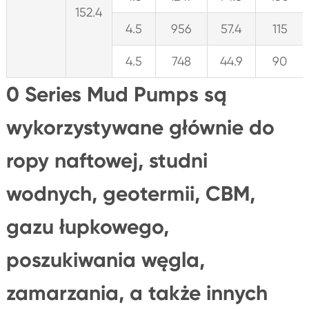
152.4
4.5
956
57.4
115
4.5
748
44.9
90
0 Series Mud Pumps są
wykorzystywane głównie do
ropy naftowej, studni
wodnych, geotermii, CBM,
gazu łupkowego,
poszukiwania węgla,
zamarzania, a także innych