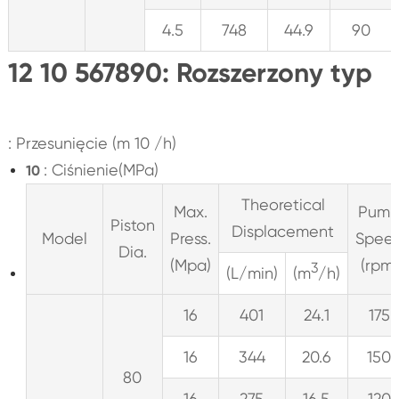
4.5
748
44.9
90
12 10 567890: Rozszerzony typ
: Przesunięcie (m 10 /h)
: Ciśnienie(MPa)
10
Theoretical
Max.
Pum
Piston
Displacement
Model
Press.
Spee
Dia.
(Mpa)
(rpm)
3
(L/min)
(m
/h)
16
401
24.1
175
16
344
20.6
150
80
16
275
16.5
120