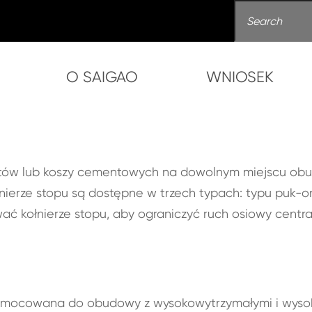
O SAIGAO
WNIOSEK
Zatrzymaj kołnierz
ierz
listów lub koszy cementowych na dowolnym miejscu obu
nierze stopu są dostępne w trzech typach: typu puk-on,
ać kołnierze stopu, aby ograniczyć ruch osiowy centra
przymocowana do obudowy z wysokowytrzymałymi i wysok