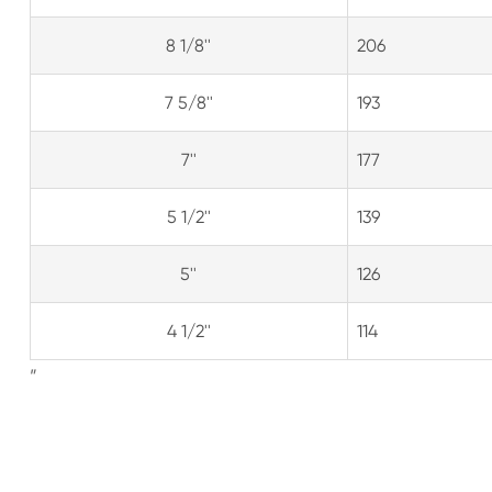
8 1/8''
206
7 5/8''
193
7''
177
5 1/2''
139
5''
126
4 1/2''
114
”