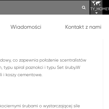
TY_HOME1
Wiadomości
Kontakt z nami
dowy, co zapewnia położenie scentralistów
 typu spiral paznokci i typu Set śruby.W
li i koszy cementowe.
ociernymi śrubami o wystarczającej sile