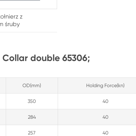
ołnierz z
m śruby
 Collar double 65306;
OD(mm)
Holding Force(kn)
350
40
284
40
257
40