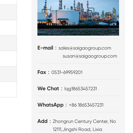
E-mail：
sales@saigaogroup.com
susan@saigaogroup.com
Fax：
0531-69959201
We Chat：
lqg18653457231
WhatsApp：
+86 18653457231
Add：
Zhongrun Century Center, No
12111,Jingshi Road, Lixia