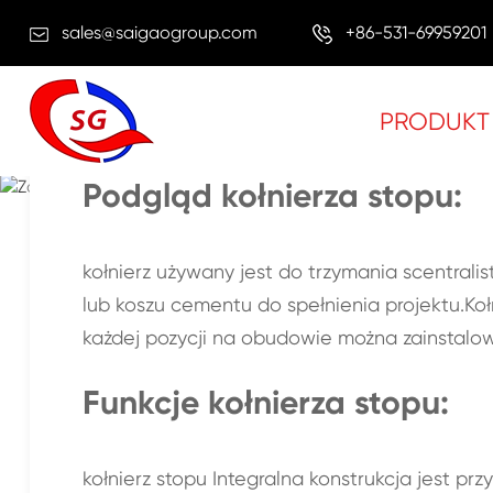
sales@saigaogroup.com
+86-531-69959201
PRODUKT
Podgląd kołnierza stopu:
DOM
PRODUKT
Narzędzia cementowe
Zatrzymaj kołn
kołnierz używany jest do trzymania scentra
lub koszu cementu do spełnienia projektu.Koł
każdej pozycji na obudowie można zainstalow
Funkcje kołnierza stopu:
kołnierz stopu Integralna konstrukcja jest 