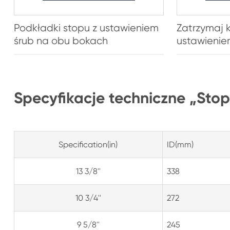
Podkładki stopu z ustawieniem
Zatrzymaj k
śrub na obu bokach
ustawienie
Specyfikacje techniczne „Stop
Specification(in)
ID(mm)
13 3/8''
338
10 3/4''
272
9 5/8''
245