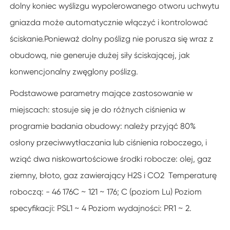
dolny koniec wyślizgu wypolerowanego otworu uchwytu
gniazda może automatycznie włączyć i kontrolować
ściskanie.Ponieważ dolny poślizg nie porusza się wraz z
obudową, nie generuje dużej siły ściskającej, jak
konwencjonalny zwęglony poślizg.
Podstawowe parametry mające zastosowanie w
miejscach: stosuje się je do różnych ciśnienia w
programie badania obudowy: należy przyjąć 80%
osłony przeciwwytłaczania lub ciśnienia roboczego, i
wziąć dwa niskowartościowe środki robocze: olej, gaz
ziemny, błoto, gaz zawierający H2S i CO2 Temperaturę
roboczą: - 46 176C ~ 121 ~ 176; C (poziom Lu) Poziom
specyfikacji: PSL1 ~ 4 Poziom wydajności: PR1 ~ 2.