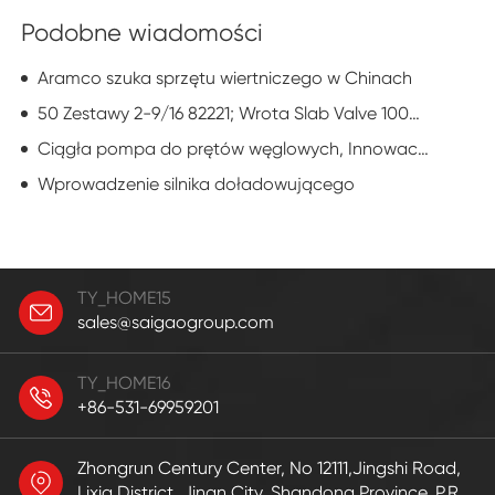
Podobne wiadomości
Aramco szuka sprzętu wiertniczego w Chinach
50 Zestawy 2-9/16 82221; Wrota Slab Valve 1000PSI, PSL3G, PR1
Ciągła pompa do prętów węglowych, Innowacja producenta pomp Rodowych
Wprowadzenie silnika doładowującego
TY_HOME15
sales@saigaogroup.com
TY_HOME16
+86-531-69959201
Zhongrun Century Center, No 12111,Jingshi Road,
Lixia District, Jinan City, Shandong Province. P.R.