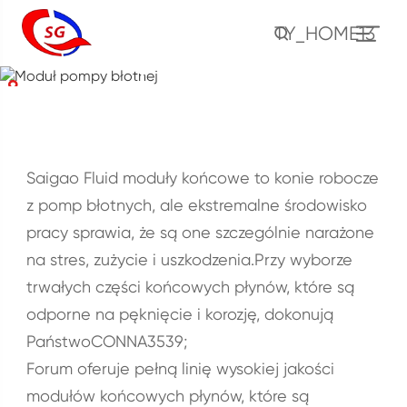
TY_HOME13
Moduł pompy błotnej
DOM
PRODUKT
Części pompy błotnej
Moduł pompy błotnej
Saigao Fluid moduły końcowe to konie robocze
z pomp błotnych, ale ekstremalne środowisko
pracy sprawia, że są one szczególnie narażone
na stres, zużycie i uszkodzenia.Przy wyborze
trwałych części końcowych płynów, które są
odporne na pęknięcie i korozję, dokonują
PaństwoCONNA3539;
Forum oferuje pełną linię wysokiej jakości
modułów końcowych płynów, które są