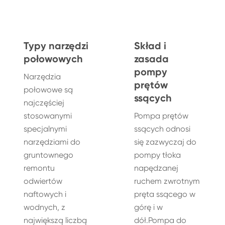
Typy narzędzi
Skład i
połowowych
zasada
pompy
Narzędzia
prętów
połowowe są
ssących
najczęściej
stosowanymi
Pompa prętów
specjalnymi
ssących odnosi
narzędziami do
się zazwyczaj do
gruntownego
pompy tłoka
remontu
napędzanej
odwiertów
ruchem zwrotnym
naftowych i
pręta ssącego w
wodnych, z
górę i w
największą liczbą
dół.Pompa do