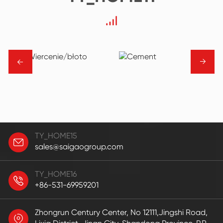
→
→
TY_HOME15
sales@saigaogroup.com
TY_HOME16
+86-531-69959201
Zhongrun Century Center, No 12111,Jingshi Road,