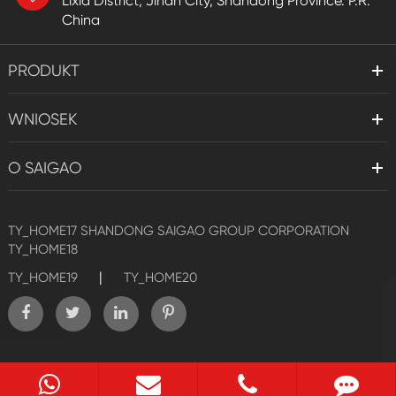
Lixia District, Jinan City, Shandong Province. P.R.
China
PRODUKT
WNIOSEK
O SAIGAO
TY_HOME17
SHANDONG SAIGAO GROUP CORPORATION
TY_HOME18
|
TY_HOME19
TY_HOME20