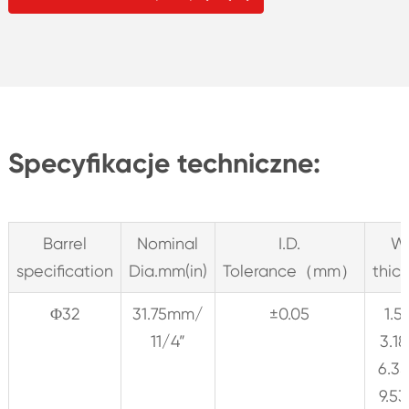
Specyfikacje techniczne:
Barrel
Nominal
I.D.
Wa
specification
Dia.mm(in)
Tolerance（mm）
thic
Φ32
31.75mm/
±0.05
1.
11/4”
3.1
6.3
9.5