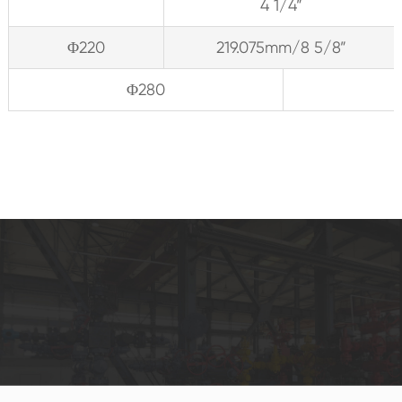
4 1/4”
Φ220
219.075mm/8 5/8”
Φ280