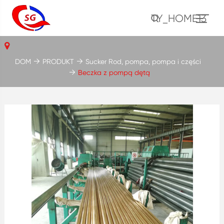
TY_HOME13
DOM
PRODUKT
Sucker Rod, pompa, pompa i części
Beczka z pompą dętą