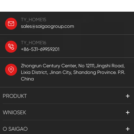
TY_HOME15
sales@saigaogroup.com
TY_HOME16
+86-531-69959201
Zhongrun Century Center, No 12111,Jingshi Road,
Lixia District, Jinan City, Shandong Province. P.R.
China
PRODUKT
WNIOSEK
O SAIGAO