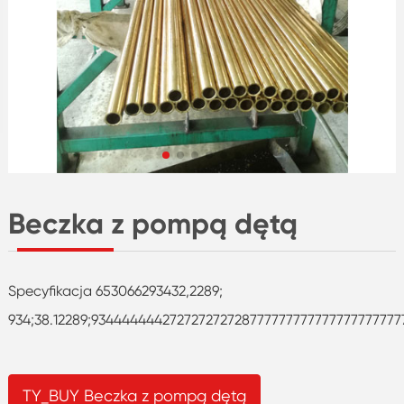
Beczka z pompą dętą
Specyfikacja 653066293432,2289;
934;38.12289;9344444442727272727287777777777777777777
TY_BUY Beczka z pompą dętą