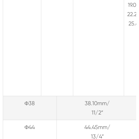
19.
22.
25.
Φ38
38.10mm/
11/2”
Φ44
44.45mm/
13/4”