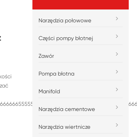
Narzędzia połowowe
z
Części pompy błotnej
Zawór
Pompa błotna
kości
czać
Manifold
6666665555555555555555556666666666666666666666
Narzędzia cementowe
Narzędzia wiertnicze