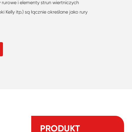
rurowe i elementy strun wiertniczych
i Kelly itp.) są łącznie określane jako rury
PRODUKT