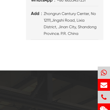
+86 18653457231
Add：
Zhongrun Century Center, No
12111,Jingshi Road, Lixia
District, Jinan City, Shandong
Province. P.R. China