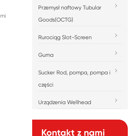
Przemysł naftowy Tubular
ami
Goods(OCTG)
Rurociąg Slot-Screen
Guma
Sucker Rod, pompa, pompa i
części
Urządzenia Wellhead
Kontakt z nami