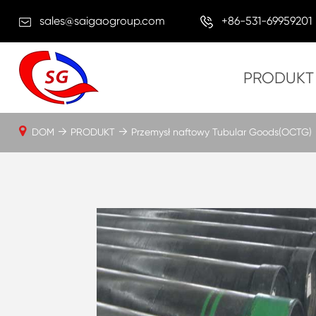
sales@saigaogroup.com
+86-531-69959201
PRODUKT
DOM
PRODUKT
Przemysł naftowy Tubular Goods(OCTG)