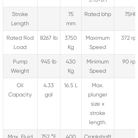
Stroke
75
Rated bhp
75HP
Length
mm
Rated Rod
8267 lb
3750
Maximum
372 r
Load
Kg
Speed
Pump
945 lb
430
Minimum
90 rp
Weight
Kg
Speed
Oil
4.33
16.5 L
Max.
Capacity
gal
plunger
size x
stroke
length.
Max. Fluid
752 °F
400
Crankshaft