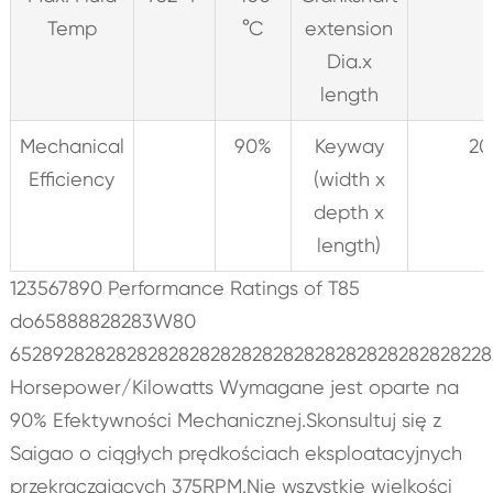
Temp
°C
extension
Dia.x
length
Mechanical
90%
Keyway
20
Efficiency
(width x
depth x
length)
123567890 Performance Ratings of T85
do65888828283W80
652892828282828282828282828282828282828282822
Horsepower/Kilowatts Wymagane jest oparte na
90% Efektywności Mechanicznej.Skonsultuj się z
Saigao o ciągłych prędkościach eksploatacyjnych
przekraczających 375RPM.Nie wszystkie wielkości