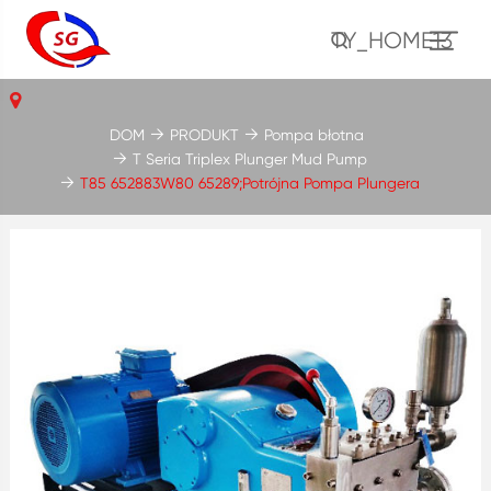
TY_HOME13
DOM
PRODUKT
Pompa błotna
T Seria Triplex Plunger Mud Pump
T85 652883W80 65289;Potrójna Pompa Plungera