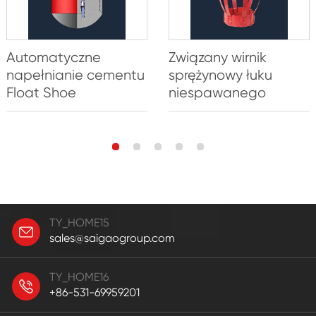
Automatyczne
Związany wirnik
napełnianie cementu
sprężynowy łuku
Float Shoe
niespawanego
TY_HOME15
sales@saigaogroup.com
TY_HOME16
+86-531-69959201