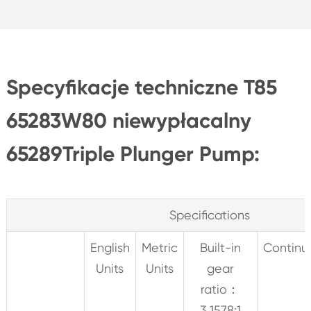
Specyfikacje techniczne T85
65283W80 niewypłacalny
65289Triple Plunger Pump:
Specifications
English
Metric
Built-in
Continu
Units
Units
gear
ratio：
3.1578:1