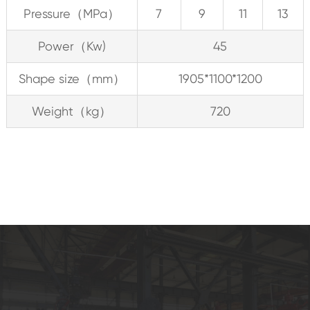
Pressure（MPa）
7
9
11
13
Power（Kw)
45
Shape size（mm）
1905*1100*1200
Weight（kg）
720