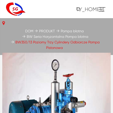
TY_HOME13
DOM
PRODUKT
Pompa błotna
BW Seria Horyzontalna Pompa błotna
BW350/13 Poziomy Trzy Cylindery Odbiorcze Pompa
Pistonowa