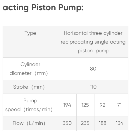
acting Piston Pump:
Type
Horizontal three cylinder
reciprocating single acting
piston pump
Cylinder
80
diameter（mm）
Stroke（mm）
110
Pump
194
125
92
71
speed（times/min）
Flow（L/min）
350
235
188
134