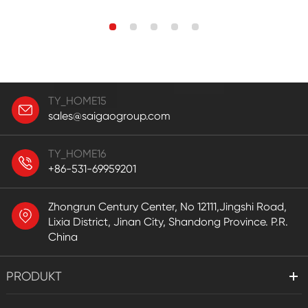
TY_HOME15
sales@saigaogroup.com
TY_HOME16
+86-531-69959201
Zhongrun Century Center, No 12111,Jingshi Road,
Lixia District, Jinan City, Shandong Province. P.R.
China
PRODUKT